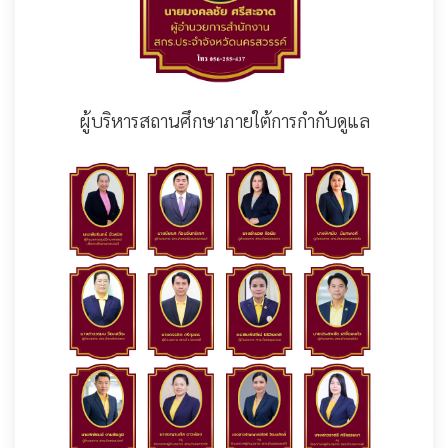
ผู้บริหารสถานศึกษาภายใต้การกำกับดูแล