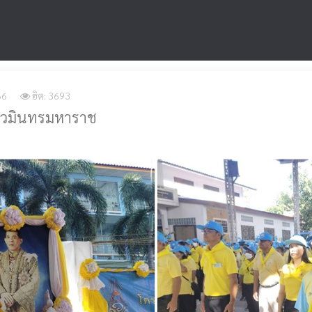
66
ฮิต: 3693
นนวมินทรมหาราช