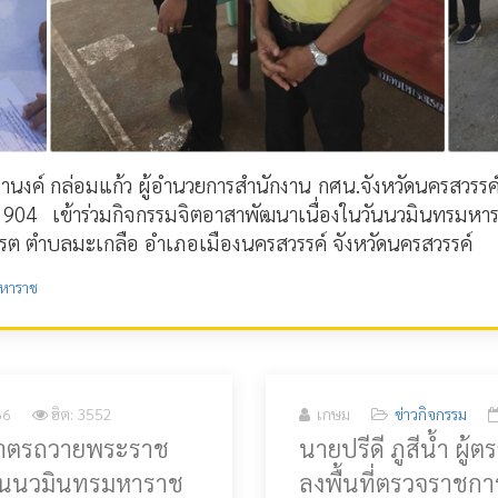
ำนงค์ กล่อมแก้ว ผู้อำนวยการสำนักงาน กศน.จังหวัดนครสวรรค์ ป
 904 เข้าร่วมกิจกรรมจิตอาสาพัฒนาเนื่องในวันนวมินทรมหาราช
พรต ตำบลมะเกลือ อำเภอเมืองนครสวรรค์ จังหวัดนครสวรรค์
มหาราช
66
ฮิต: 3552
เกษม
ข่าวกิจกรรม
บาตรถวายพระราช
นายปรีดี ภูสีน้ำ ผ
นวันนวมินทรมหาราช
ลงพื้นที่ตรวจราชก