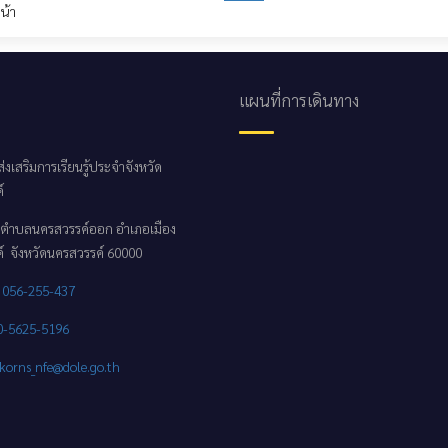
น้า
แผนที่การเดินทาง
่งเสริมการเรียนรู้ประจำจังหวัด
์
 1 ตำบลนครสวรรค์ออก อำเภอเมือง
์ จังหวัดนครสวรรค์ 60000
:
056-255-437
0-5625-5196
korns_nfe@dole.go.th